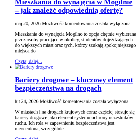
Mieszkania do wynajęcia w Mogilnie
– jak znaleźć odpowiednią ofertę?
Mieszkania
maj 20, 2026
Możliwość komentowania
została wyłączona
do
Mieszkania do wynajęcia Mogilno to opcja chętnie wybierana
wynajęcia
przez osoby pracujące w okolicy, studentów dojeżdżających
w
do większych miast oraz tych, którzy szukają spokojniejszego
Mogilnie
miejsca do
–
jak
Czytaj dalej...
znaleźć
odpowiednią
ofertę?
Bariery drogowe – kluczowy element
bezpieczeństwa na drogach
Bariery
lut 24, 2026
Możliwość komentowania
została wyłączona
drogowe
W miastach i na drogach krajowych coraz częściej stosuje się
–
bariery drogowe jako element systemu ochrony uczestników
kluczowy
ruchu. Ich rola w zapewnieniu bezpieczeństwa jest
element
nieoceniona, szczególnie
bezpieczeństwa
na