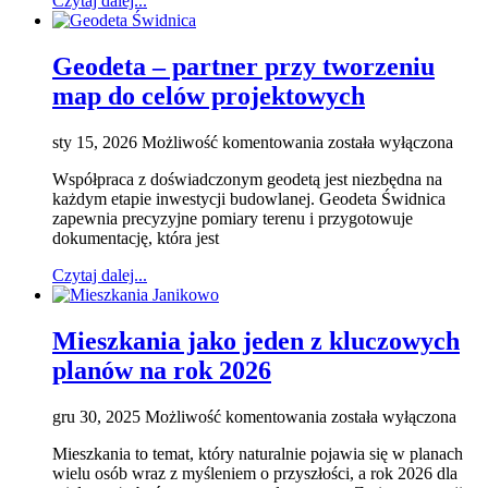
Czytaj dalej...
drogach
Geodeta – partner przy tworzeniu
map do celów projektowych
Geodeta
sty 15, 2026
Możliwość komentowania
została wyłączona
–
Współpraca z doświadczonym geodetą jest niezbędna na
partner
każdym etapie inwestycji budowlanej. Geodeta Świdnica
przy
zapewnia precyzyjne pomiary terenu i przygotowuje
tworzeniu
dokumentację, która jest
map
do
Czytaj dalej...
celów
projektowych
Mieszkania jako jeden z kluczowych
planów na rok 2026
Mieszkania
gru 30, 2025
Możliwość komentowania
została wyłączona
jako
Mieszkania to temat, który naturalnie pojawia się w planach
jeden
wielu osób wraz z myśleniem o przyszłości, a rok 2026 dla
z