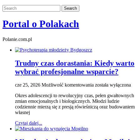
Portal o Polakach
Polanie.com.pl
Trudny czas dorastania: Kiedy warto
wybrać profesjonalne wsparcie?
Trudny
cze 25, 2026
Możliwość komentowania
została wyłączona
czas
Okres adolescencji to rewolucyjny czas, pełen gwałtownych
dorastania:
zmian emocjonalnych i biologicznych. Młodzi ludzie
Kiedy
codziennie mierzą się z presją rówieśniczą oraz budowaniem
warto
własnej
wybrać
profesjonalne
Czytaj dalej...
wsparcie?