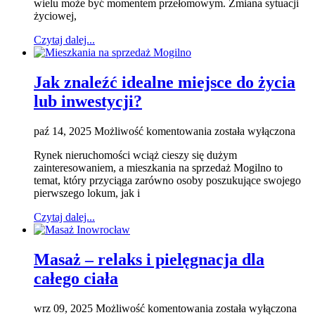
wielu może być momentem przełomowym. Zmiana sytuacji
kluczowych
życiowej,
planów
na
Czytaj dalej...
rok
2026
Jak znaleźć idealne miejsce do życia
lub inwestycji?
Jak
paź 14, 2025
Możliwość komentowania
została wyłączona
znaleźć
Rynek nieruchomości wciąż cieszy się dużym
idealne
zainteresowaniem, a mieszkania na sprzedaż Mogilno to
miejsce
temat, który przyciąga zarówno osoby poszukujące swojego
do
pierwszego lokum, jak i
życia
lub
Czytaj dalej...
inwestycji?
Masaż – relaks i pielęgnacja dla
całego ciała
Masaż
wrz 09, 2025
Możliwość komentowania
została wyłączona