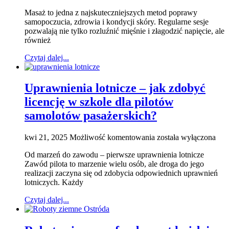
–
Masaż to jedna z najskuteczniejszych metod poprawy
relaks
samopoczucia, zdrowia i kondycji skóry. Regularne sesje
i
pozwalają nie tylko rozluźnić mięśnie i złagodzić napięcie, ale
pielęgnacja
również
dla
całego
Czytaj dalej...
ciała
Uprawnienia lotnicze – jak zdobyć
licencję w szkole dla pilotów
samolotów pasażerskich?
Uprawnienia
kwi 21, 2025
Możliwość komentowania
została wyłączona
lotnicze
Od marzeń do zawodu – pierwsze uprawnienia lotnicze
–
Zawód pilota to marzenie wielu osób, ale droga do jego
jak
realizacji zaczyna się od zdobycia odpowiednich uprawnień
zdobyć
lotniczych. Każdy
licencję
w
Czytaj dalej...
szkole
dla
pilotów
samolotów