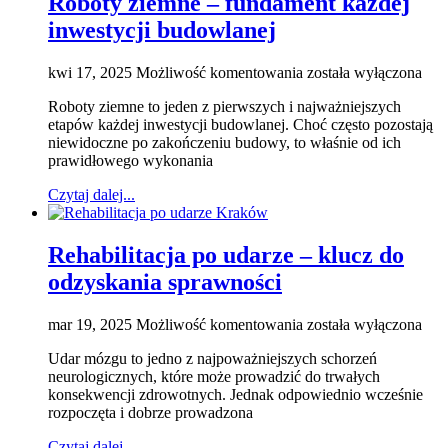
Roboty ziemne – fundament każdej
pasażerskich?
inwestycji budowlanej
Roboty
kwi 17, 2025
Możliwość komentowania
została wyłączona
ziemne
Roboty ziemne to jeden z pierwszych i najważniejszych
–
etapów każdej inwestycji budowlanej. Choć często pozostają
fundament
niewidoczne po zakończeniu budowy, to właśnie od ich
każdej
prawidłowego wykonania
inwestycji
budowlanej
Czytaj dalej...
Rehabilitacja po udarze – klucz do
odzyskania sprawności
Rehabilitacja
mar 19, 2025
Możliwość komentowania
została wyłączona
po
Udar mózgu to jedno z najpoważniejszych schorzeń
udarze
neurologicznych, które może prowadzić do trwałych
–
konsekwencji zdrowotnych. Jednak odpowiednio wcześnie
klucz
rozpoczęta i dobrze prowadzona
do
odzyskania
Czytaj dalej...