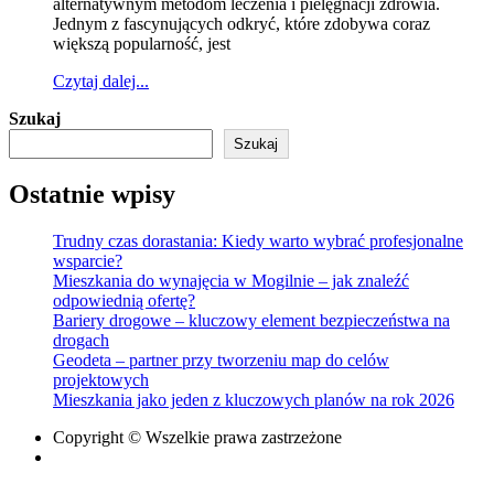
alternatywnym metodom leczenia i pielęgnacji zdrowia.
Tlenem:
Jednym z fascynujących odkryć, które zdobywa coraz
Odkrywamy
większą popularność, jest
Nowe
Horyzonty
Czytaj dalej...
Zdrowia
Szukaj
Szukaj
Ostatnie wpisy
Trudny czas dorastania: Kiedy warto wybrać profesjonalne
wsparcie?
Mieszkania do wynajęcia w Mogilnie – jak znaleźć
odpowiednią ofertę?
Bariery drogowe – kluczowy element bezpieczeństwa na
drogach
Geodeta – partner przy tworzeniu map do celów
projektowych
Mieszkania jako jeden z kluczowych planów na rok 2026
Copyright © Wszelkie prawa zastrzeżone