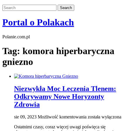
Portal o Polakach
Polanie.com.pl
Tag:
komora hiperbaryczna
gniezno
Niezwykła Moc Leczenia Tlenem:
Odkrywamy Nowe Horyzonty
Zdrowia
Niezwykła
sie 09, 2023
Możliwość komentowania
została wyłączona
Moc
Ostatnimi czasy, coraz więcej uwagi poświęca się
Leczenia