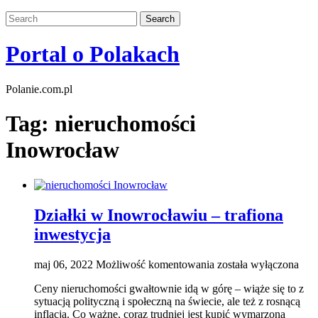
Portal o Polakach
Polanie.com.pl
Tag:
nieruchomości
Inowrocław
Działki w Inowrocławiu – trafiona
inwestycja
Działki
maj 06, 2022
Możliwość komentowania
została wyłączona
w
Ceny nieruchomości gwałtownie idą w górę – wiąże się to z
Inowrocławiu
sytuacją polityczną i społeczną na świecie, ale też z rosnącą
–
inflacją. Co ważne, coraz trudniej jest kupić wymarzoną
trafiona