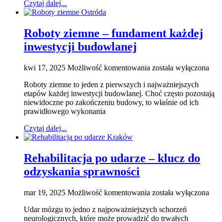
Czytaj dalej...
szkole
dla
pilotów
Roboty ziemne – fundament każdej
samolotów
pasażerskich?
inwestycji budowlanej
Roboty
kwi 17, 2025
Możliwość komentowania
została wyłączona
ziemne
Roboty ziemne to jeden z pierwszych i najważniejszych
–
etapów każdej inwestycji budowlanej. Choć często pozostają
fundament
niewidoczne po zakończeniu budowy, to właśnie od ich
każdej
prawidłowego wykonania
inwestycji
budowlanej
Czytaj dalej...
Rehabilitacja po udarze – klucz do
odzyskania sprawności
Rehabilitacja
mar 19, 2025
Możliwość komentowania
została wyłączona
po
Udar mózgu to jedno z najpoważniejszych schorzeń
udarze
neurologicznych, które może prowadzić do trwałych
–