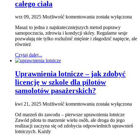
całego ciała
Masaż
wrz 09, 2025
Możliwość komentowania
została wyłączona
–
Masaż to jedna z najskuteczniejszych metod poprawy
relaks
samopoczucia, zdrowia i kondycji skóry. Regularne sesje
i
pozwalają nie tylko rozluźnić mięśnie i złagodzić napięcie, ale
pielęgnacja
również
dla
całego
Czytaj dalej...
ciała
Uprawnienia lotnicze – jak zdobyć
licencję w szkole dla pilotów
samolotów pasażerskich?
Uprawnienia
kwi 21, 2025
Możliwość komentowania
została wyłączona
lotnicze
Od marzeń do zawodu – pierwsze uprawnienia lotnicze
–
Zawód pilota to marzenie wielu osób, ale droga do jego
jak
realizacji zaczyna się od zdobycia odpowiednich uprawnień
zdobyć
lotniczych. Każdy
licencję
w