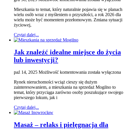
jako
Mieszkania to temat, który naturalnie pojawia się w planach
jeden
wielu osób wraz z myśleniem o przyszłości, a rok 2026 dla
z
wielu może być momentem przełomowym. Zmiana sytuacji
kluczowych
życiowej,
planów
na
Czytaj dalej...
rok
2026
Jak znaleźć idealne miejsce do życia
lub inwestycji?
Jak
paź 14, 2025
Możliwość komentowania
została wyłączona
znaleźć
Rynek nieruchomości wciąż cieszy się dużym
idealne
zainteresowaniem, a mieszkania na sprzedaż Mogilno to
miejsce
temat, który przyciąga zarówno osoby poszukujące swojego
do
pierwszego lokum, jak i
życia
lub
Czytaj dalej...
inwestycji?
Masaż – relaks i pielęgnacja dla