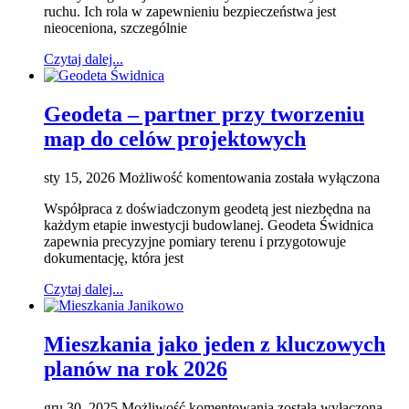
ruchu. Ich rola w zapewnieniu bezpieczeństwa jest
element
nieoceniona, szczególnie
bezpieczeństwa
na
Czytaj dalej...
drogach
Geodeta – partner przy tworzeniu
map do celów projektowych
Geodeta
sty 15, 2026
Możliwość komentowania
została wyłączona
–
Współpraca z doświadczonym geodetą jest niezbędna na
partner
każdym etapie inwestycji budowlanej. Geodeta Świdnica
przy
zapewnia precyzyjne pomiary terenu i przygotowuje
tworzeniu
dokumentację, która jest
map
do
Czytaj dalej...
celów
projektowych
Mieszkania jako jeden z kluczowych
planów na rok 2026
Mieszkania
gru 30, 2025
Możliwość komentowania
została wyłączona