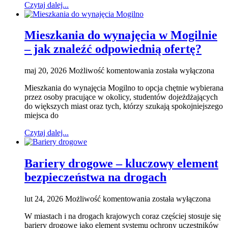
Czytaj dalej...
wsparcie?
Mieszkania do wynajęcia w Mogilnie
– jak znaleźć odpowiednią ofertę?
Mieszkania
maj 20, 2026
Możliwość komentowania
została wyłączona
do
Mieszkania do wynajęcia Mogilno to opcja chętnie wybierana
wynajęcia
przez osoby pracujące w okolicy, studentów dojeżdżających
w
do większych miast oraz tych, którzy szukają spokojniejszego
Mogilnie
miejsca do
–
jak
Czytaj dalej...
znaleźć
odpowiednią
ofertę?
Bariery drogowe – kluczowy element
bezpieczeństwa na drogach
Bariery
lut 24, 2026
Możliwość komentowania
została wyłączona
drogowe
W miastach i na drogach krajowych coraz częściej stosuje się
–
bariery drogowe jako element systemu ochrony uczestników
kluczowy