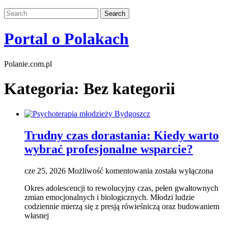
Portal o Polakach
Polanie.com.pl
Kategoria:
Bez kategorii
Trudny czas dorastania: Kiedy warto
wybrać profesjonalne wsparcie?
Trudny
cze 25, 2026
Możliwość komentowania
została wyłączona
czas
Okres adolescencji to rewolucyjny czas, pełen gwałtownych
dorastania:
zmian emocjonalnych i biologicznych. Młodzi ludzie
Kiedy
codziennie mierzą się z presją rówieśniczą oraz budowaniem
warto
własnej
wybrać
profesjonalne