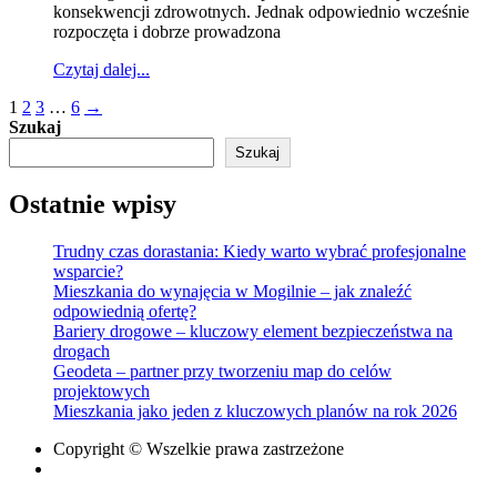
konsekwencji zdrowotnych. Jednak odpowiednio wcześnie
klucz
rozpoczęta i dobrze prowadzona
do
odzyskania
Czytaj dalej...
sprawności
Stronicowanie
1
2
3
…
6
→
Szukaj
wpisów
Szukaj
Ostatnie wpisy
Trudny czas dorastania: Kiedy warto wybrać profesjonalne
wsparcie?
Mieszkania do wynajęcia w Mogilnie – jak znaleźć
odpowiednią ofertę?
Bariery drogowe – kluczowy element bezpieczeństwa na
drogach
Geodeta – partner przy tworzeniu map do celów
projektowych
Mieszkania jako jeden z kluczowych planów na rok 2026
Copyright © Wszelkie prawa zastrzeżone