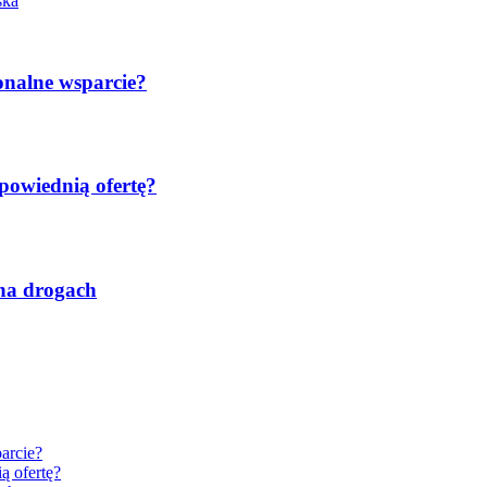
ska
onalne wsparcie?
powiednią ofertę?
 na drogach
arcie?
ą ofertę?