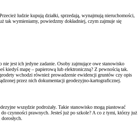
rzecież ludzie kupują działki, sprzedają, wynajmują nieruchomości,
 już tak wymieniamy, powiedzmy dokładniej, czym zajmuje się
o nie jest ich jedyne zadanie. Osoby zajmujące owe stanowisko
eś kiedyś mapę – papierową lub elektroniczną? Z pewnością tak.
 geodety wchodzi również prowadzenie ewidencji gruntów czy opis
ądzonej przez nich dokumentacji geodezyjno-kartograficznej.
eodezyjne wszędzie podrożały. Takie stanowisko mogą piastować
o czynności prawnych. Jesteś już po szkole? A co z tymi, którzy już
la dorosłych.