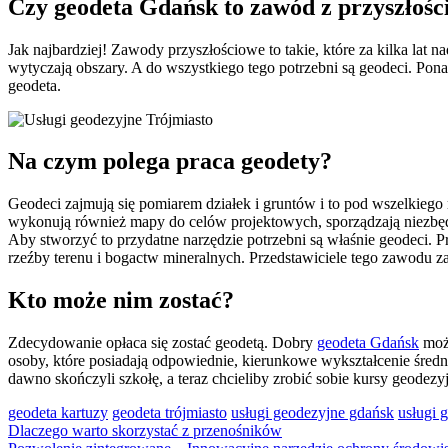
Czy geodeta Gdańsk to zawód z przyszłośc
Jak najbardziej! Zawody przyszłościowe to takie, które za kilka lat 
wytyczają obszary. A do wszystkiego tego potrzebni są geodeci. Pon
geodeta.
Na czym polega praca geodety?
Geodeci zajmują się pomiarem działek i gruntów i to pod wszelkiego 
wykonują również mapy do celów projektowych, sporządzają niezbędn
Aby stworzyć to przydatne narzędzie potrzebni są właśnie geodeci.
rzeźby terenu i bogactw mineralnych. Przedstawiciele tego zawodu z
Kto może nim zostać?
Zdecydowanie opłaca się zostać geodetą. Dobry
geodeta Gdańsk
może
osoby, które posiadają odpowiednie, kierunkowe wykształcenie średn
dawno skończyli szkołę, a teraz chcieliby zrobić sobie kursy geodez
geodeta kartuzy
geodeta trójmiasto
usługi geodezyjne gdańsk
usługi 
Nawigacja
Dlaczego warto skorzystać z przenośników