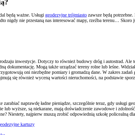
ią?
nadal będą ważne. Usługi
geodezyjne trójmiasto
zawsze będą potrzebne. P
adto nigdy nie przestaną nas interesować mapy, rzeźba terenu… Skoro
rodzaju inwestycje. Dotyczy to również budowy dróg i autostrad. Ale t
ą dokumentację. Mogą także urządzać tereny rolne lub leśne. Widział
 Przygotowują oni niezbędne pomiary i gromadzą dane. W zakres zadań
ajmują się również wyceną wartości nieruchomości, na podstawie sporz
 zarabiać naprawdę ładne pieniądze, szczególnie teraz, gdy usługi g
ie lub wyższe, są niekarane, mają doświadczenie zawodowe i zdolność d
yjne? Niestety, najpierw muszą zrobić odpowiednią szkołę policealną d
geodezyjne kartuzy