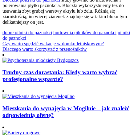
polerowania płytki paznokcia. Bloczki wykorzystujemy też do
usuwania zbyt grubej warstwy akrylu lub żelu. Różnią się
ziarnistością, im więcej ziarenek znajduje się w takim bloku tym
delikatniejszy on jest.
dobre pilniki do paznokci
hurtownia pilników do paznokci
pilniki
do paznokci
Nawigacja
Czy warto spędzić wakacje w domku letniskowym?
Dlaczego warto skorzystać z przenośników
wpisu
Trudny czas dorastania: Kiedy warto wybrać
profesjonalne wsparcie?
Mieszkania do wynajęcia w Mogilnie – jak znaleźć
odpowiednią ofertę?