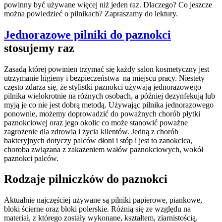
powinny być używane więcej niż jeden raz. Dlaczego? Co jeszcze
można powiedzieć o pilnikach? Zapraszamy do lektury.
Jednorazowe pilniki do paznokci
stosujemy raz
Zasadą której powinien trzymać się każdy salon kosmetyczny jest
utrzymanie higieny i bezpieczeństwa na miejscu pracy. Niestety
często zdarza się, że stylistki paznokci używają jednorazowego
pilnika wielokrotnie na różnych osobach, a później dezynfekują lub
myją je co nie jest dobrą metodą. Używając pilnika jednorazowego
ponownie, możemy doprowadzić do poważnych chorób płytki
paznokciowej oraz jego okolic co może stanowić poważne
zagrożenie dla zdrowia i życia klientów. Jedną z chorób
bakteryjnych dotyczy palców dłoni i stóp i jest to zanokcica,
choroba związana z zakażeniem wałów paznokciowych, wokół
paznokci palców.
Rodzaje pilniczków do paznokci
Aktualnie najczęściej używane są pilniki papierowe, piankowe,
bloki ścierne oraz bloki polerskie. Różnią się ze względu na
materiał, z którego zostały wykonane, kształtem, ziarnistością.