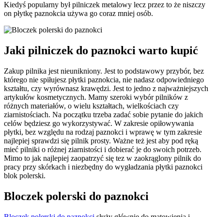
Kiedyś popularny był pilniczek metalowy lecz przez to że
niszczy
on płytkę paznokcia używa go coraz mniej osób.
Jaki pilniczek do paznokci warto kupić
Zakup pilnika jest nieunikniony. Jest to podstawowy przybór, bez
którego nie spiłujesz płytki paznokcia, nie nadasz odpowiedniego
kształtu, czy wyrównasz krawędzi. Jest to jedno z najważniejszych
artykułów kosmetycznych. Mamy szeroki wybór pilników z
różnych materiałów, o wielu kształtach, wielkościach czy
ziarnistościach. Na początku trzeba zadać sobie pytanie do jakich
celów będziesz go wykorzystywać. W zakresie opiłowywania
płytki, bez względu na rodzaj paznokci i wprawę w tym zakresie
najlepiej sprawdzi się pilnik prosty. Ważne też jest aby pod ręką
mieć pilniki o różnej ziarnistości i dobierać je do swoich potrzeb.
Mimo to jak najlepiej zaopatrzyć się tez w zaokrąglony pilnik do
pracy przy skórkach i niezbędny do wygładzania płytki paznokci
blok polerski.
Bloczek polerski do paznokci
Bloczek polerski do paznokci
służy głównie do matowienia i