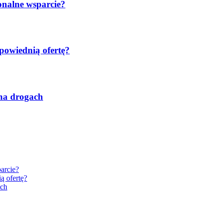
onalne wsparcie?
powiednią ofertę?
 na drogach
arcie?
ą ofertę?
ach