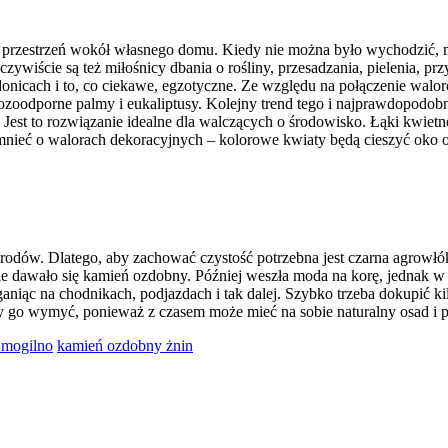
ać przestrzeń wokół własnego domu. Kiedy nie można było wychodzić,
ście są też miłośnicy dbania o rośliny, przesadzania, pielenia, prz
 donicach i to, co ciekawe, egzotyczne. Ze względu na połączenie wa
zoodporne palmy i eukaliptusy. Kolejny trend tego i najprawdopodobnie
k. Jest to rozwiązanie idealne dla walczących o środowisko. Łąki kwiet
mnieć o walorach dekoracyjnych – kolorowe kwiaty będą cieszyć oko o
dów. Dlatego, aby zachować czystość potrzebna jest czarna agrowłókni
 dawało się kamień ozdobny. Później weszła moda na korę, jednak w 
aniąc na chodnikach, podjazdach i tak dalej. Szybko trzeba dokupić k
eży go wymyć, ponieważ z czasem może mieć na sobie naturalny osad i p
 mogilno
kamień ozdobny żnin