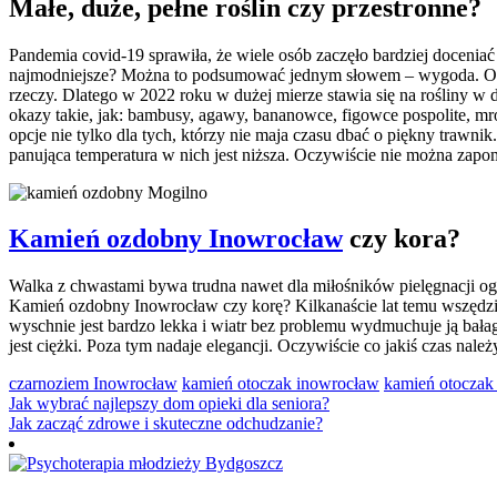
Małe, duże, pełne roślin czy przestronne?
Pandemia covid-19 sprawiła, że wiele osób zaczęło bardziej doceni
najmodniejsze? Można to podsumować jednym słowem – wygoda. Oczywi
rzeczy. Dlatego w 2022 roku w dużej mierze stawia się na rośliny w
okazy takie, jak: bambusy, agawy, bananowce, figowce pospolite, mro
opcje nie tylko dla tych, którzy nie maja czasu dbać o piękny trawni
panująca temperatura w nich jest niższa. Oczywiście nie można zapo
Kamień ozdobny Inowrocław
czy kora?
Walka z chwastami bywa trudna nawet dla miłośników pielęgnacji ogro
Kamień ozdobny Inowrocław czy korę? Kilkanaście lat temu wszędzie
wyschnie jest bardzo lekka i wiatr bez problemu wydmuchuje ją bałag
jest ciężki. Poza tym nadaje elegancji. Oczywiście co jakiś czas nal
czarnoziem Inowrocław
kamień otoczak inowrocław
kamień otoczak
Nawigacja
Jak wybrać najlepszy dom opieki dla seniora?
Jak zacząć zdrowe i skuteczne odchudzanie?
wpisu