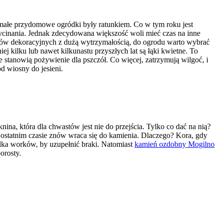
 małe przydomowe ogródki były ratunkiem. Co w tym roku jest
ycinania. Jednak zdecydowana większość woli mieć czas na inne
lorów dekoracyjnych z dużą wytrzymałością, do ogrodu warto wybrać
j kilku lub nawet kilkunastu przyszłych lat są łąki kwietne. To
ne stanowią pożywienie dla pszczół. Co więcej, zatrzymują wilgoć, i
d wiosny do jesieni.
na, która dla chwastów jest nie do przejścia. Tylko co dać na nią?
ostatnim czasie znów wraca się do kamienia. Dlaczego? Kora, gdy
ilka worków, by uzupełnić braki. Natomiast
kamień ozdobny Mogilno
orosty.