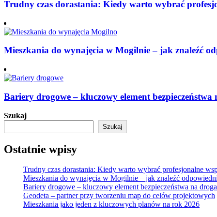
Trudny czas dorastania: Kiedy warto wybrać profesj
Mieszkania do wynajęcia w Mogilnie – jak znaleźć od
Bariery drogowe – kluczowy element bezpieczeństwa
Szukaj
Szukaj
Ostatnie wpisy
Trudny czas dorastania: Kiedy warto wybrać profesjonalne wsp
Mieszkania do wynajęcia w Mogilnie – jak znaleźć odpowiedni
Bariery drogowe – kluczowy element bezpieczeństwa na drog
Geodeta – partner przy tworzeniu map do celów projektowych
Mieszkania jako jeden z kluczowych planów na rok 2026