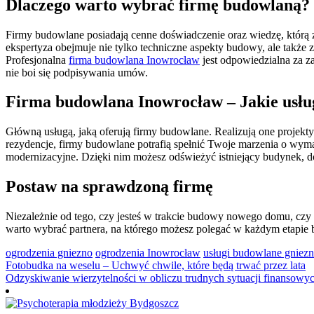
Dlaczego warto wybrać firmę budowlaną?
Firmy budowlane posiadają cenne doświadczenie oraz wiedzę, którą z
ekspertyza obejmuje nie tylko techniczne aspekty budowy, ale takż
Profesjonalna
firma budowlana Inowrocław
jest odpowiedzialna za z
nie boi się podpisywania umów.
Firma budowlana Inowrocław – Jakie usłu
Główną usługą, jaką oferują firmy budowlane. Realizują one proje
rezydencje, firmy budowlane potrafią spełnić Twoje marzenia o wy
modernizacyjne. Dzięki nim możesz odświeżyć istniejący budynek, 
Postaw na sprawdzoną firmę
Niezależnie od tego, czy jesteś w trakcie budowy nowego domu, czy
warto wybrać partnera, na którego możesz polegać w każdym etapie
ogrodzenia gniezno
ogrodzenia Inowrocław
usługi budowlane gniez
Nawigacja
Fotobudka na weselu – Uchwyć chwile, które będą trwać przez lata
Odzyskiwanie wierzytelności w obliczu trudnych sytuacji finansowy
wpisu