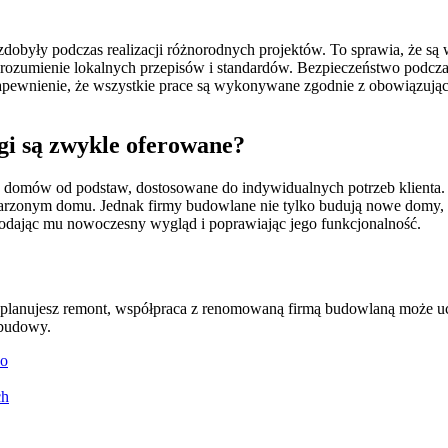
dobyły podczas realizacji różnorodnych projektów. To sprawia, że są
e zrozumienie lokalnych przepisów i standardów. Bezpieczeństwo podc
apewnienie, że wszystkie prace są wykonywane zgodnie z obowiązując
gi są zwykle oferowane?
kty domów od podstaw, dostosowane do indywidualnych potrzeb klien
marzonym domu. Jednak firmy budowlane nie tylko budują nowe domy, 
dodając mu nowoczesny wygląd i poprawiając jego funkcjonalność.
 planujesz remont, współpraca z renomowaną firmą budowlaną może ucz
 budowy.
no
ch