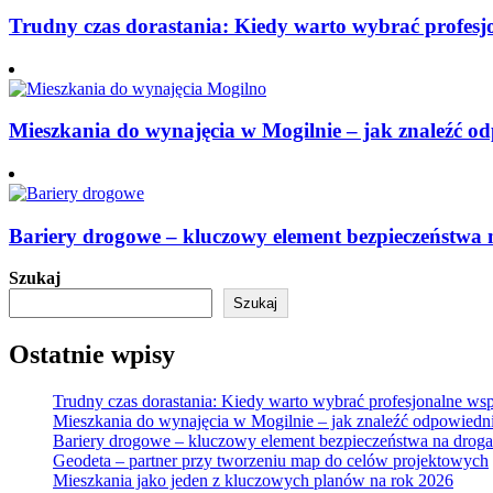
Trudny czas dorastania: Kiedy warto wybrać profesj
Mieszkania do wynajęcia w Mogilnie – jak znaleźć od
Bariery drogowe – kluczowy element bezpieczeństwa
Szukaj
Szukaj
Ostatnie wpisy
Trudny czas dorastania: Kiedy warto wybrać profesjonalne wsp
Mieszkania do wynajęcia w Mogilnie – jak znaleźć odpowiedni
Bariery drogowe – kluczowy element bezpieczeństwa na drog
Geodeta – partner przy tworzeniu map do celów projektowych
Mieszkania jako jeden z kluczowych planów na rok 2026