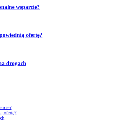
onalne wsparcie?
powiednią ofertę?
 na drogach
arcie?
ą ofertę?
ach