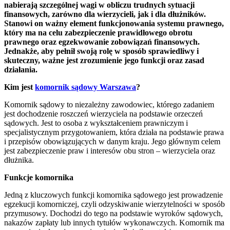
nabierają szczególnej wagi w obliczu trudnych sytuacji
finansowych, zarówno dla wierzycieli, jak i dla dłużników.
Stanowi on ważny element funkcjonowania systemu prawnego,
który ma na celu zabezpieczenie prawidłowego obrotu
prawnego oraz egzekwowanie zobowiązań finansowych.
Jednakże, aby pełnił swoją rolę w sposób sprawiedliwy i
skuteczny, ważne jest zrozumienie jego funkcji oraz zasad
działania.
Kim jest
komornik sądowy Warszawa
?
Komornik sądowy to niezależny zawodowiec, którego zadaniem
jest dochodzenie roszczeń wierzyciela na podstawie orzeczeń
sądowych. Jest to osoba z wykształceniem prawniczym i
specjalistycznym przygotowaniem, która działa na podstawie prawa
i przepisów obowiązujących w danym kraju. Jego głównym celem
jest zabezpieczenie praw i interesów obu stron – wierzyciela oraz
dłużnika.
Funkcje komornika
Jedną z kluczowych funkcji komornika sądowego jest prowadzenie
egzekucji komorniczej, czyli odzyskiwanie wierzytelności w sposób
przymusowy. Dochodzi do tego na podstawie wyroków sądowych,
nakazów zapłaty lub innych tytułów wykonawczych. Komornik ma