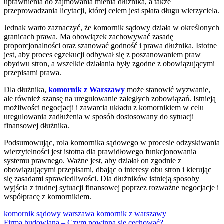
uprawnienia do zajmowania mienia dłużnika, a także
przeprowadzania licytacji, której celem jest spłata długu wierzyciela.
Jednak warto zaznaczyć, że komornik sądowy działa w określonych
granicach prawa. Ma obowiązek zachowywać zasadę
proporcjonalności oraz szanować godność i prawa dłużnika. Istotne
jest, aby proces egzekucji odbywał się z poszanowaniem praw
obydwu stron, a wszelkie działania były zgodne z obowiązującymi
przepisami prawa.
Dla dłużnika,
komornik z Warszawy
może stanowić wyzwanie,
ale również szansę na uregulowanie zaległych zobowiązań. Istnieją
możliwości negocjacji i zawarcia układu z komornikiem w celu
uregulowania zadłużenia w sposób dostosowany do sytuacji
finansowej dłużnika.
Podsumowując, rola komornika sądowego w procesie odzyskiwania
wierzytelności jest istotna dla prawidłowego funkcjonowania
systemu prawnego. Ważne jest, aby działał on zgodnie z
obowiązującymi przepisami, dbając o interesy obu stron i kierując
się zasadami sprawiedliwości. Dla dłużników istnieją sposoby
wyjścia z trudnej sytuacji finansowej poprzez rozważne negocjacje i
współpracę z komornikiem.
komornik sądowy warszawa
komornik z warszawy
Firma budowlana – Czym powinna się cechować?