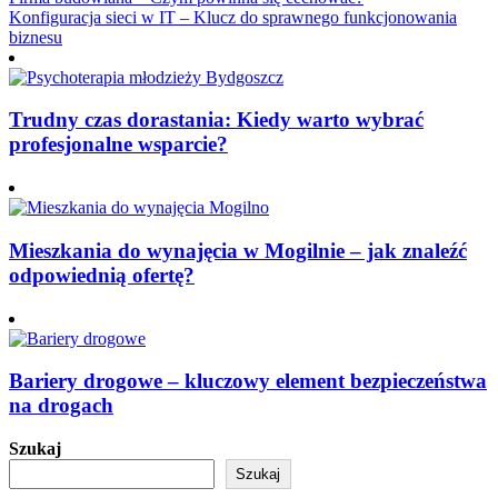
Nawigacja
Konfiguracja sieci w IT – Klucz do sprawnego funkcjonowania
wpisu
biznesu
Trudny czas dorastania: Kiedy warto wybrać
profesjonalne wsparcie?
Mieszkania do wynajęcia w Mogilnie – jak znaleźć
odpowiednią ofertę?
Bariery drogowe – kluczowy element bezpieczeństwa
na drogach
Szukaj
Szukaj