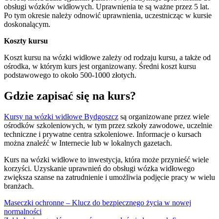
obsługi wózków widłowych. Uprawnienia te są ważne przez 5 lat.
Po tym okresie należy odnowić uprawnienia, uczestnicząc w kursie
doskonalącym.
Koszty kursu
Koszt kursu na wózki widłowe zależy od rodzaju kursu, a także od
ośrodka, w którym kurs jest organizowany. Średni koszt kursu
podstawowego to około 500-1000 złotych.
Gdzie zapisać się na kurs?
Kursy na wózki widłowe Bydgoszcz
są organizowane przez wiele
ośrodków szkoleniowych, w tym przez szkoły zawodowe, uczelnie
techniczne i prywatne centra szkoleniowe. Informacje o kursach
można znaleźć w Internecie lub w lokalnych gazetach.
Kurs na wózki widłowe to inwestycja, która może przynieść wiele
korzyści. Uzyskanie uprawnień do obsługi wózka widłowego
zwiększa szanse na zatrudnienie i umożliwia podjęcie pracy w wielu
branżach.
Nawigacja
Maseczki ochronne – Klucz do bezpiecznego życia w nowej
normalności
wpisu